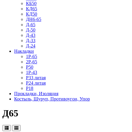
КБ50
КД65
КД50
ДН6-65
Д-65
Д-50
Д-43
Д-33
Д-24
Накладки
1Р-65
2Р-65
Р50
1Р-43
Р33 литая
Р24 литая
Р18
Прокладки, Изоляция
Костыль, Шуруп, Противоугон, Упор
Д65