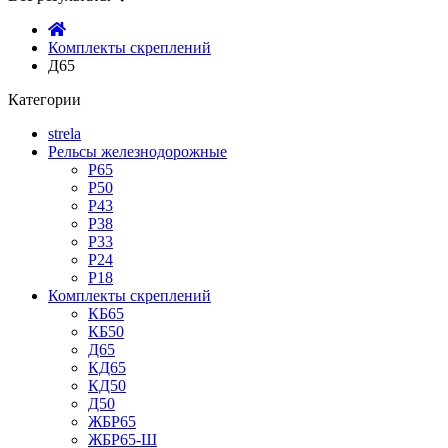
Комплекты скреплений
Д65
Категории
strela
Рельсы железнодорожные
Р65
Р50
Р43
Р38
Р33
Р24
Р18
Комплекты скреплений
КБ65
КБ50
Д65
КД65
КД50
Д50
ЖБР65
ЖБР65-Ш