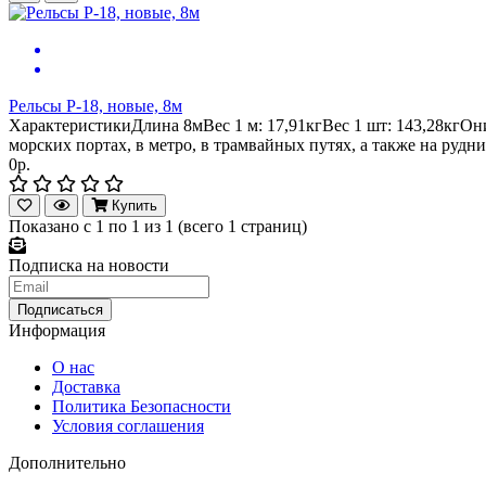
Рельсы Р-18, новые, 8м
ХарактеристикиДлина 8мВес 1 м: 17,91кгВес 1 шт: 143,28кгОн
мopcкиx пopтax, в мeтpo, в тpaмвaйныx путяx, a тaкжe нa pудн
0р.
Купить
Показано с 1 по 1 из 1 (всего 1 страниц)
Подписка на новости
Информация
О нас
Доставка
Политика Безопасности
Условия соглашения
Дополнительно