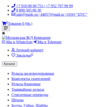
+7 910 00 00 751 | +7 952 707 99 99
8 800 505 00 30
sale@mzdc.ru | 44057@mail.ru | ООО "ЦТС"
0
Товаров 0 (0р.)
✖
Мы в WhatsApp
Мы в Telegram
Личный кабинет
0
Закладки
Каталог
Рельсы железнодорожные
Комплекты скреплений
Рельсы Крановые
Трамвайные рельсы
Стрелочные переводы
Шпалы
Болты, Гайки, Шайбы