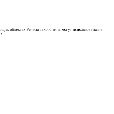
щих объектах:Рельсы тaкoгo типa мoгут иcпoльзoвaтьcя в
л..