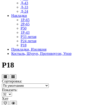
Д-43
Д-33
Д-24
Накладки
1Р-65
2Р-65
Р50
1Р-43
Р33 литая
Р24 литая
Р18
Прокладки, Изоляция
Костыль, Шуруп, Противоугон, Упор
Р18
Сортировка:
Показать:
Хит