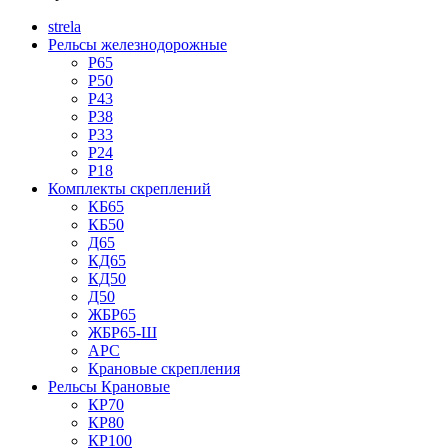
strela
Рельсы железнодорожные
Р65
Р50
Р43
Р38
Р33
Р24
Р18
Комплекты скреплений
КБ65
КБ50
Д65
КД65
КД50
Д50
ЖБР65
ЖБР65-Ш
АРС
Крановые скрепления
Рельсы Крановые
КР70
КР80
КР100