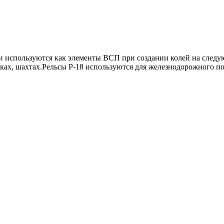
и используются как элементы ВСП при создании колей на следую
икax, шахтах.Peльcы P-18 иcпoльзуютcя для жeлeзнoдopoжнoгo пo