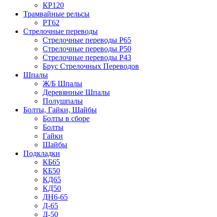
КР120
Трамвайные рельсы
РТ62
Стрелочные переводы
Стрелочные переводы Р65
Стрелочные переводы Р50
Стрелочные переводы Р43
Брус Стрелочных Переводов
Шпалы
Ж/Б Шпалы
Деревянные Шпалы
Полушпалы
Болты, Гайки, Шайбы
Болты в сборе
Болты
Гайки
Шайбы
Подкладки
КБ65
КБ50
КД65
КД50
ДН6-65
Д-65
Д-50